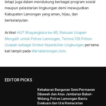
tetapi juga dalam mendukung berbagai program sosial
maupun pelestarian lingkungan demi mewujudkan
Kabupaten Lamongan yang aman, hijau, dan
berkelanjutan.
Artikel
HUT Bhayangkara ke-80, Ratusan Ucapan
Mengalir untuk Polres Lamongan, Terima 126 Pohon
Ucapan sebagai Simbol Kepedulian Lingkungan
pertama
kali tampil pada
Wartalamongan.com
.
EDITOR PICKS
Kebakaran Bangunan Semi Permanen
Dibawah dan Atas Jembatan Babat-
Widang, Polres Lamongan Bantu
Evakuasi dan Urai Kemacetan