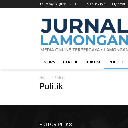
Thursday, August 6, 2026
Sign in / Join
Buy now!
NEWS
BERITA
HUKUM
POLITIK
Home
Politik
Politik
EDITOR PICKS