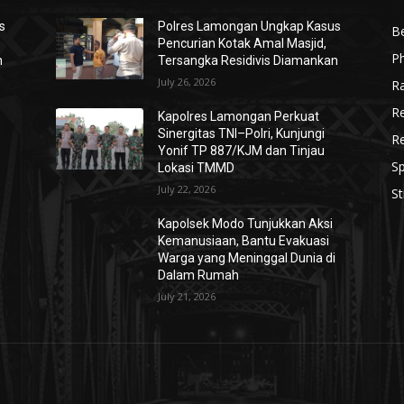
s
Polres Lamongan Ungkap Kasus
Be
Pencurian Kotak Amal Masjid,
P
n
Tersangka Residivis Diamankan
July 26, 2026
R
R
Kapolres Lamongan Perkuat
Sinergitas TNI–Polri, Kunjungi
R
Yonif TP 887/KJM dan Tinjau
Sp
Lokasi TMMD
July 22, 2026
St
Kapolsek Modo Tunjukkan Aksi
Kemanusiaan, Bantu Evakuasi
i
Warga yang Meninggal Dunia di
Dalam Rumah
July 21, 2026