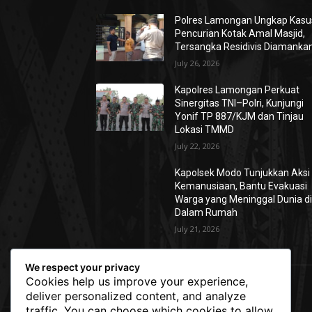
Polres Lamongan Ungkap Kasu
Pencurian Kotak Amal Masjid,
Tersangka Residivis Diamanka
July 26, 2026
Kapolres Lamongan Perkuat
Sinergitas TNI–Polri, Kunjungi
Yonif TP 887/KJM dan Tinjau
Lokasi TMMD
July 22, 2026
Kapolsek Modo Tunjukkan Aksi
Kemanusiaan, Bantu Evakuasi
Warga yang Meninggal Dunia d
Dalam Rumah
July 21, 2026
We respect your privacy
Cookies help us improve your experience,
deliver personalized content, and analyze
traffic. You can choose which cookies to allow