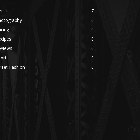
rita
7
hotography
0
acing
0
ecipes
0
eviews
0
ort
0
reet Fashion
0