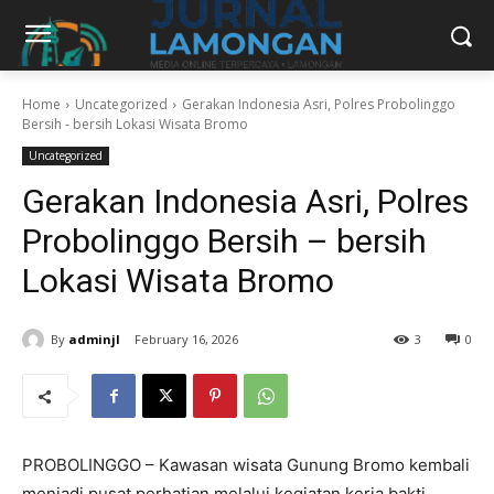
Home
Uncategorized
Gerakan Indonesia Asri, Polres Probolinggo
Bersih - bersih Lokasi Wisata Bromo
Uncategorized
Gerakan Indonesia Asri, Polres
Probolinggo Bersih – bersih
Lokasi Wisata Bromo
By
adminjl
February 16, 2026
3
0
PROBOLINGGO – Kawasan wisata Gunung Bromo kembali
menjadi pusat perhatian melalui kegiatan kerja bakti