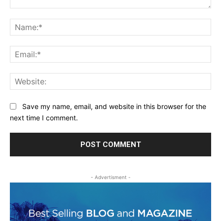
Comment:
Na
Ema
Web
Save my name, email, and website in this browser for the
next time I comment.
- Advertisment -