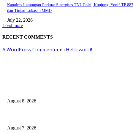
Kapolres Lamongan Perkuat Sinergitas TNI–Polri, Kunjungi Yonif TP 8
dan Tinjau Lokasi TMMD
July 22, 2026
Load more
RECENT COMMENTS
A WordPress Commenter
Hello world!
on
EDITOR PICKS
Kebakaran Bangunan Semi Permanen Dibawah dan Atas Jembatan Babat-
Widang, Polres Lamongan Bantu Evakuasi dan Urai Kemacetan
August 8, 2026
Polres Lamongan Ungkap Kasus Penganiayaan, DPO Berhasil Dibekuk
August 7, 2026