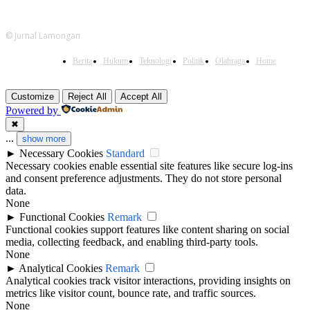
© Jurnal Lamongan
Berita
Hukum
Teknologi
Politik
Olahraga
Home
Customize
Reject All
Accept All
Powered by
✖
...
show more
►
Necessary Cookies
Standard
Necessary cookies enable essential site features like secure log-ins
and consent preference adjustments. They do not store personal
data.
None
►
Functional Cookies
Remark
Functional cookies support features like content sharing on social
media, collecting feedback, and enabling third-party tools.
None
►
Analytical Cookies
Remark
Analytical cookies track visitor interactions, providing insights on
metrics like visitor count, bounce rate, and traffic sources.
None