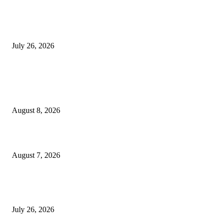
Polres Lamongan Ungkap Kasus Pencurian Kotak Amal Masjid, Tersangka
Residivis Diamankan
July 26, 2026
POPULAR POSTS
Kebakaran Bangunan Semi Permanen Dibawah dan Atas Jembatan Babat-
Widang, Polres Lamongan Bantu Evakuasi dan Urai Kemacetan
August 8, 2026
Polres Lamongan Ungkap Kasus Penganiayaan, DPO Berhasil Dibekuk
August 7, 2026
Polres Lamongan Ungkap Kasus Pencurian Kotak Amal Masjid, Tersangka
Residivis Diamankan
July 26, 2026