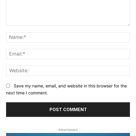
Comment:
Na
Ema
Web
Save my name, email, and website in this browser for the
next time I comment.
- Advertisment -