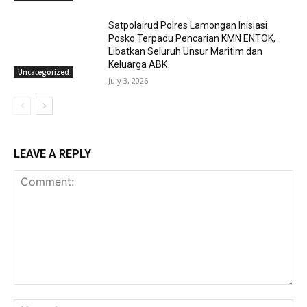
Satpolairud Polres Lamongan Inisiasi
Posko Terpadu Pencarian KMN ENTOK,
Libatkan Seluruh Unsur Maritim dan
Keluarga ABK
Uncategorized
July 3, 2026
LEAVE A REPLY
Comment:
Na