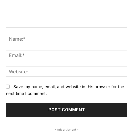
Comment:
Na
Ema
Web
Save my name, email, and website in this browser for the
next time I comment.
- Advertisment -