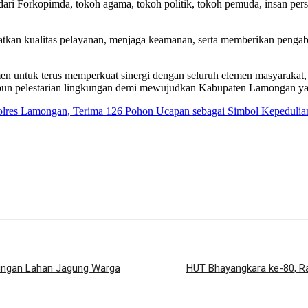
ari Forkopimda, tokoh agama, tokoh politik, tokoh pemuda, insan per
atkan kualitas pelayanan, menjaga keamanan, serta memberikan penga
n untuk terus memperkuat sinergi dengan seluruh elemen masyarakat,
upun pelestarian lingkungan demi mewujudkan Kabupaten Lamongan yan
lres Lamongan, Terima 126 Pohon Ucapan sebagai Simbol Kepeduli
pingan Lahan Jagung Warga
HUT Bhayangkara ke-80, R