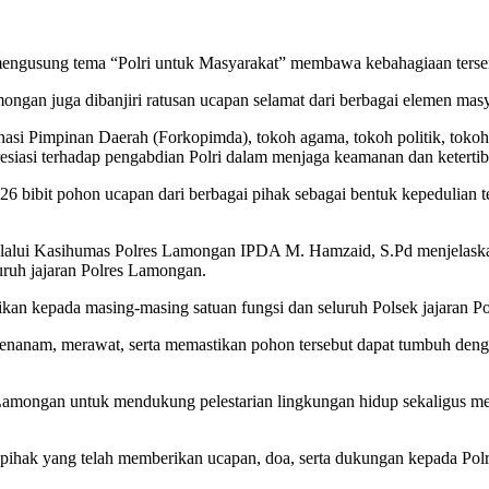
engusung tema “Polri untuk Masyarakat” membawa kebahagiaan tersen
amongan juga dibanjiri ratusan ucapan selamat dari berbagai elemen mas
si Pimpinan Daerah (Forkopimda), tokoh agama, tokoh politik, tokoh p
resiasi terhadap pengabdian Polri dalam menjaga keamanan dan ketert
bibit pohon ucapan dari berbagai pihak sebagai bentuk kepedulian ter
alui Kasihumas Polres Lamongan IPDA M. Hamzaid, S.Pd menjelaskan 
luruh jajaran Polres Lamongan.
sikan kepada masing-masing satuan fungsi dan seluruh Polsek jajaran P
enanam, merawat, serta memastikan pohon tersebut dapat tumbuh denga
amongan untuk mendukung pelestarian lingkungan hidup sekaligus meng
uh pihak yang telah memberikan ucapan, doa, serta dukungan kepada 