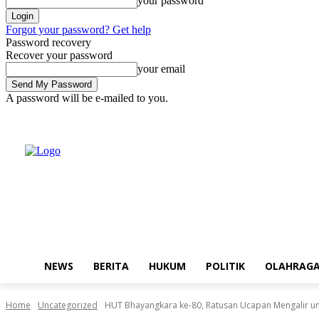
your password
Forgot your password? Get help
Password recovery
Recover your password
your email
A password will be e-mailed to you.
Saturday, August 8, 2026
Sign in / Join
Buy now!
NEWS
BERITA
HUKUM
POLITIK
OLAHRAG
Home
Uncategorized
HUT Bhayangkara ke-80, Ratusan Ucapan Mengalir un