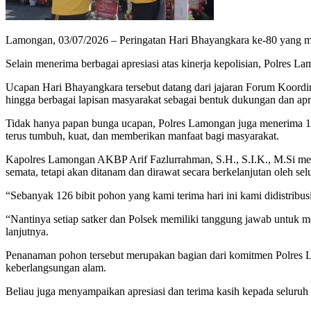
Lamongan, 03/07/2026 – Peringatan Hari Bhayangkara ke-80 yang m
Selain menerima berbagai apresiasi atas kinerja kepolisian, Polres L
Ucapan Hari Bhayangkara tersebut datang dari jajaran Forum Koordina
hingga berbagai lapisan masyarakat sebagai bentuk dukungan dan ap
Tidak hanya papan bunga ucapan, Polres Lamongan juga menerima 126 
terus tumbuh, kuat, dan memberikan manfaat bagi masyarakat.
Kapolres Lamongan AKBP Arif Fazlurrahman, S.H., S.I.K., M.Si mel
semata, tetapi akan ditanam dan dirawat secara berkelanjutan oleh se
“Sebanyak 126 bibit pohon yang kami terima hari ini kami didistribu
“Nantinya setiap satker dan Polsek memiliki tanggung jawab untuk m
lanjutnya.
Penanaman pohon tersebut merupakan bagian dari komitmen Polres L
keberlangsungan alam.
Beliau juga menyampaikan apresiasi dan terima kasih kepada selur