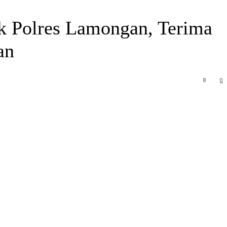
k Polres Lamongan, Terima
an
8
0