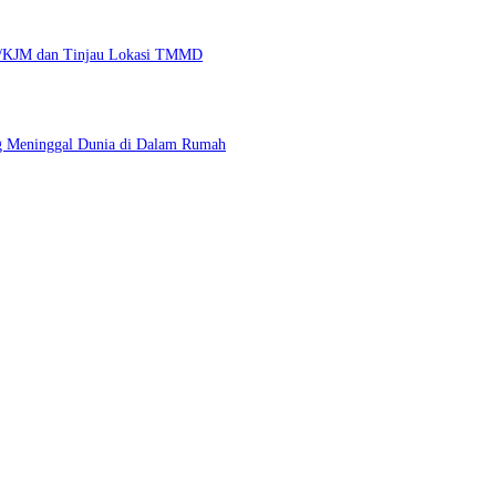
87/KJM dan Tinjau Lokasi TMMD
g Meninggal Dunia di Dalam Rumah