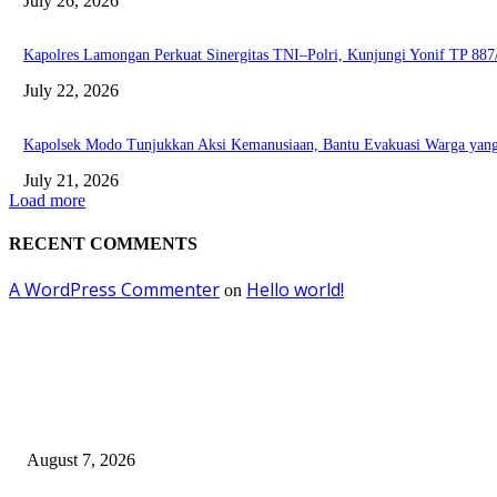
July 26, 2026
Kapolres Lamongan Perkuat Sinergitas TNI–Polri, Kunjungi Yonif TP 8
July 22, 2026
Kapolsek Modo Tunjukkan Aksi Kemanusiaan, Bantu Evakuasi Warga yan
July 21, 2026
Load more
RECENT COMMENTS
A WordPress Commenter
Hello world!
on
EDITOR PICKS
Polres Lamongan Ungkap Kasus Penganiayaan, DPO Berhasil Dibekuk
August 7, 2026