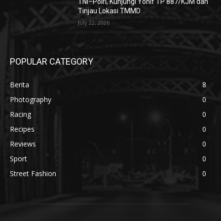
TNI–Polri, Kunjungi Yonif TP 887/KJM dan
Tinjau Lokasi TMMD
July 22, 2026
POPULAR CATEGORY
Berita
8
Photography
0
Racing
0
Recipes
0
Reviews
0
Sport
0
Street Fashion
0