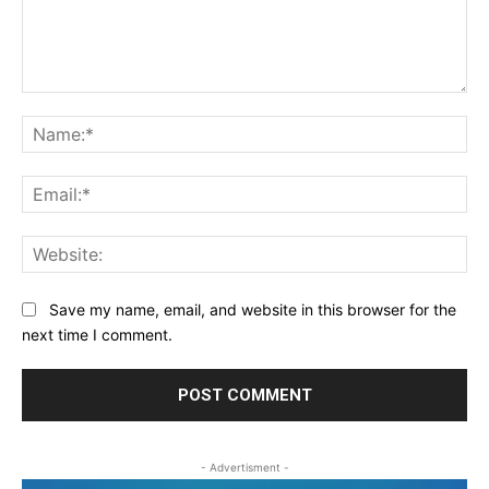
Comment:
Na
Ema
Web
Save my name, email, and website in this browser for the
next time I comment.
- Advertisment -