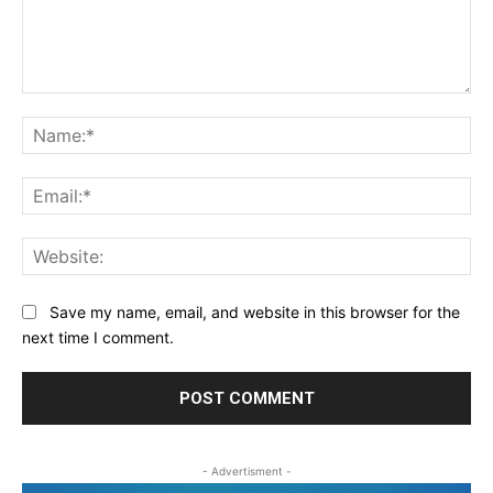
Comment:
Na
Ema
Web
Save my name, email, and website in this browser for the
next time I comment.
- Advertisment -