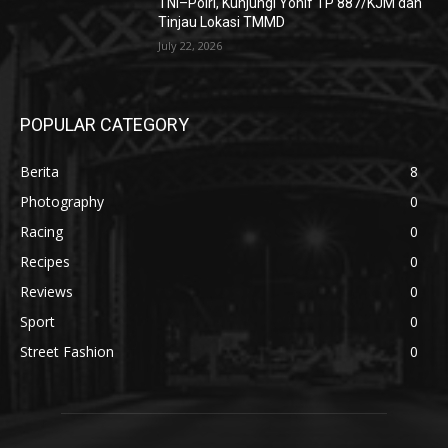
TNI–Polri, Kunjungi Yonif TP 887/KJM dan
Tinjau Lokasi TMMD
July 22, 2026
POPULAR CATEGORY
Berita
8
Photography
0
Racing
0
Recipes
0
Reviews
0
Sport
0
Street Fashion
0