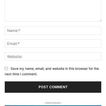
Comment:
Na
Ema
Web
Save my name, email, and website in this browser for the
next time I comment.
- Advertisment -