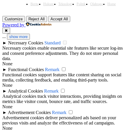
Berita
Hukum
Teknologi
Politik
Olahraga
Home
Customize
Reject All
Accept All
Powered by
✖
...
show more
►
Necessary Cookies
Standard
Necessary cookies enable essential site features like secure log-ins
and consent preference adjustments. They do not store personal
data.
None
►
Functional Cookies
Remark
Functional cookies support features like content sharing on social
media, collecting feedback, and enabling third-party tools.
None
►
Analytical Cookies
Remark
Analytical cookies track visitor interactions, providing insights on
metrics like visitor count, bounce rate, and traffic sources.
None
►
Advertisement Cookies
Remark
Advertisement cookies deliver personalized ads based on your
previous visits and analyze the effectiveness of ad campaigns.
None