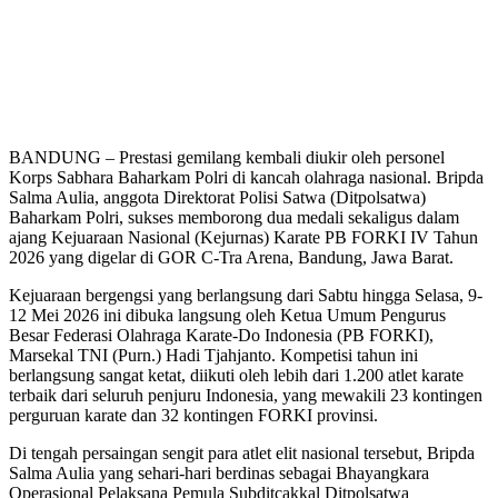
BANDUNG – Prestasi gemilang kembali diukir oleh personel
Korps Sabhara Baharkam Polri di kancah olahraga nasional. Bripda
Salma Aulia, anggota Direktorat Polisi Satwa (Ditpolsatwa)
Baharkam Polri, sukses memborong dua medali sekaligus dalam
ajang Kejuaraan Nasional (Kejurnas) Karate PB FORKI IV Tahun
2026 yang digelar di GOR C-Tra Arena, Bandung, Jawa Barat.
Kejuaraan bergengsi yang berlangsung dari Sabtu hingga Selasa, 9-
12 Mei 2026 ini dibuka langsung oleh Ketua Umum Pengurus
Besar Federasi Olahraga Karate-Do Indonesia (PB FORKI),
Marsekal TNI (Purn.) Hadi Tjahjanto. Kompetisi tahun ini
berlangsung sangat ketat, diikuti oleh lebih dari 1.200 atlet karate
terbaik dari seluruh penjuru Indonesia, yang mewakili 23 kontingen
perguruan karate dan 32 kontingen FORKI provinsi.
Di tengah persaingan sengit para atlet elit nasional tersebut, Bripda
Salma Aulia yang sehari-hari berdinas sebagai Bhayangkara
Operasional Pelaksana Pemula Subditcakkal Ditpolsatwa