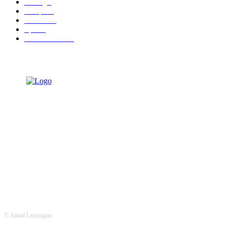
Racing
0
Recipes
0
Reviews
0
Sport
0
Street Fashion
0
© Jurnal Lamongan