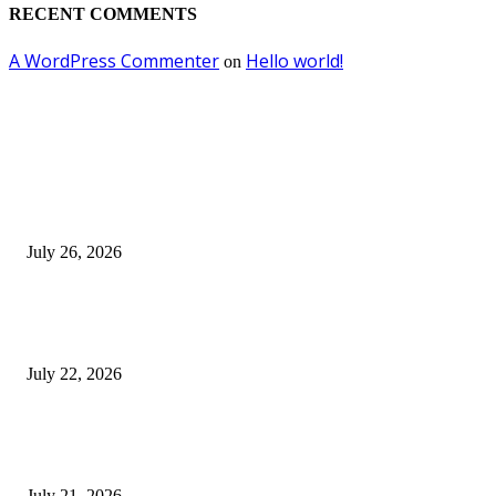
RECENT COMMENTS
A WordPress Commenter
Hello world!
on
EDITOR PICKS
Polres Lamongan Ungkap Kasus Pencurian Kotak Amal Masjid, Tersangka
Residivis Diamankan
July 26, 2026
Kapolres Lamongan Perkuat Sinergitas TNI–Polri, Kunjungi Yonif TP 8
dan Tinjau Lokasi TMMD
July 22, 2026
Kapolsek Modo Tunjukkan Aksi Kemanusiaan, Bantu Evakuasi Warga yan
Meninggal Dunia di Dalam Rumah
July 21, 2026