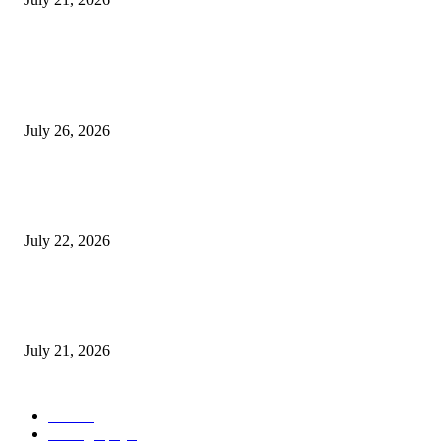
POPULAR POSTS
Polres Lamongan Ungkap Kasus Pencurian Kotak Amal Masjid, Tersangka
Residivis Diamankan
July 26, 2026
Kapolres Lamongan Perkuat Sinergitas TNI–Polri, Kunjungi Yonif TP 8
dan Tinjau Lokasi TMMD
July 22, 2026
Kapolsek Modo Tunjukkan Aksi Kemanusiaan, Bantu Evakuasi Warga yan
Meninggal Dunia di Dalam Rumah
July 21, 2026
POPULAR CATEGORY
Berita
7
Photography
0