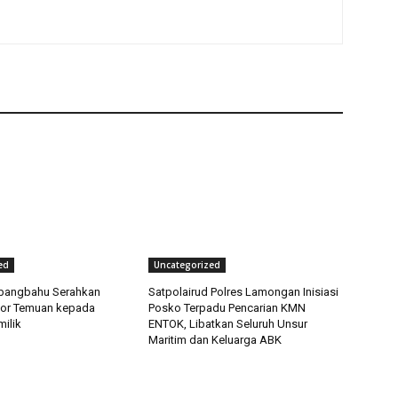
ed
Uncategorized
bangbahu Serahkan
Satpolairud Polres Lamongan Inisiasi
or Temuan kepada
Posko Terpadu Pencarian KMN
ilik
ENTOK, Libatkan Seluruh Unsur
Maritim dan Keluarga ABK