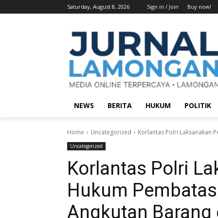
Saturday, August 8, 2026
Sign in / Join
Buy now!
NEWS
BERITA
HUKUM
POLITIK
Home
Uncategorized
Korlantas Polri Laksanakan 
Uncategorized
Korlantas Polri 
Hukum Pembatasa
Angkutan Barang d