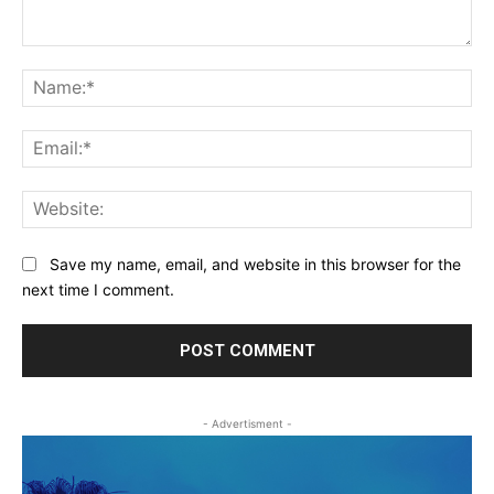
Comment:
Na
Ema
Web
Save my name, email, and website in this browser for the
next time I comment.
- Advertisment -