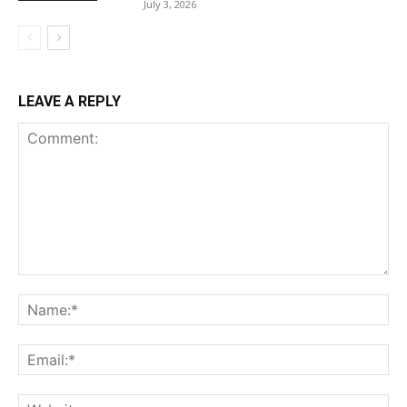
July 3, 2026
LEAVE A REPLY
Comment:
Na
Ema
Web