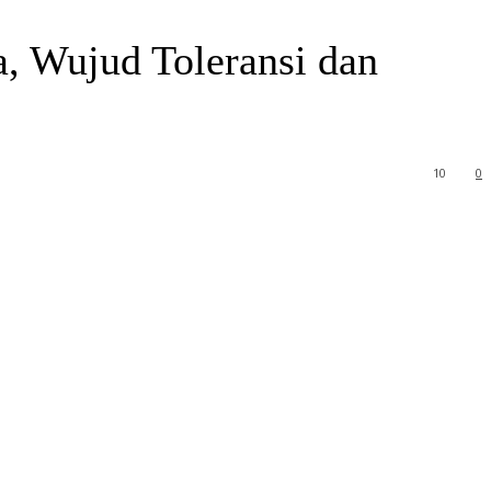
a, Wujud Toleransi dan
10
0