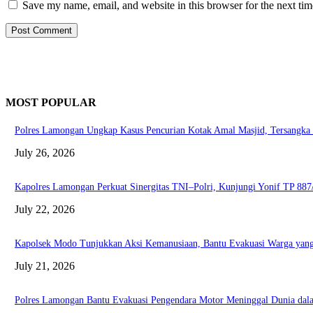
Save my name, email, and website in this browser for the next ti
MOST POPULAR
Polres Lamongan Ungkap Kasus Pencurian Kotak Amal Masjid, Tersangka 
July 26, 2026
Kapolres Lamongan Perkuat Sinergitas TNI–Polri, Kunjungi Yonif TP 8
July 22, 2026
Kapolsek Modo Tunjukkan Aksi Kemanusiaan, Bantu Evakuasi Warga yan
July 21, 2026
Polres Lamongan Bantu Evakuasi Pengendara Motor Meninggal Dunia dal