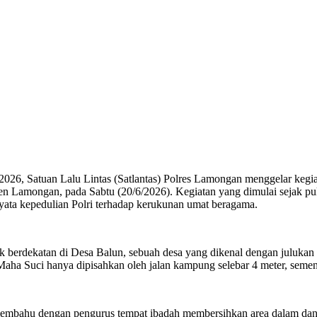
6, Satuan Lalu Lintas (Satlantas) Polres Lamongan menggelar kegiat
en Lamongan, pada Sabtu (20/6/2026). Kegiatan yang dimulai sejak p
ata kepedulian Polri terhadap kerukunan umat beragama.
letak berdekatan di Desa Balun, sebuah desa yang dikenal dengan juluk
ha Suci hanya dipisahkan oleh jalan kampung selebar 4 meter, sement
embahu dengan pengurus tempat ibadah membersihkan area dalam dan lua