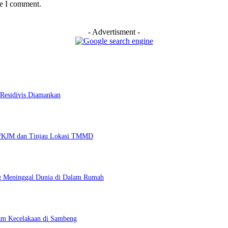
me I comment.
- Advertisment -
Residivis Diamankan
87/KJM dan Tinjau Lokasi TMMD
g Meninggal Dunia di Dalam Rumah
am Kecelakaan di Sambeng