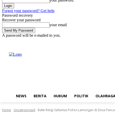
your password
Forgot your password? Get help
Password recovery
Recover your password
your email
A password will be e-mailed to you.
Thursday, August 6, 2026
Sign in / Join
Buy now!
NEWS
BERITA
HUKUM
POLITIK
OLAHRAG
Home
Uncategorized
Bakti Religi Satlantas Polres Lamongan di Desa Panca