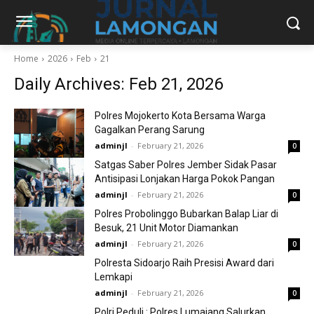
Home
2026
Feb
21
Daily Archives: Feb 21, 2026
Polres Mojokerto Kota Bersama Warga
Gagalkan Perang Sarung
adminjl
-
February 21, 2026
0
Satgas Saber Polres Jember Sidak Pasar
Antisipasi Lonjakan Harga Pokok Pangan
adminjl
-
February 21, 2026
0
Polres Probolinggo Bubarkan Balap Liar di
Besuk, 21 Unit Motor Diamankan
adminjl
-
February 21, 2026
0
Polresta Sidoarjo Raih Presisi Award dari
Lemkapi
adminjl
-
February 21, 2026
0
Polri Peduli : Polres Lumajang Salurkan