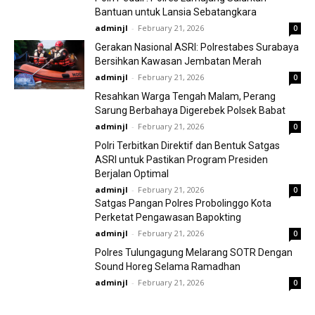
Bantuan untuk Lansia Sebatangkara
adminjl
-
February 21, 2026
0
Gerakan Nasional ASRI: Polrestabes Surabaya
Bersihkan Kawasan Jembatan Merah
adminjl
-
February 21, 2026
0
Resahkan Warga Tengah Malam, Perang
Sarung Berbahaya Digerebek Polsek Babat
adminjl
-
February 21, 2026
0
Polri Terbitkan Direktif dan Bentuk Satgas
ASRI untuk Pastikan Program Presiden
Berjalan Optimal
adminjl
-
February 21, 2026
0
Satgas Pangan Polres Probolinggo Kota
Perketat Pengawasan Bapokting
adminjl
-
February 21, 2026
0
Polres Tulungagung Melarang SOTR Dengan
Sound Horeg Selama Ramadhan
adminjl
-
February 21, 2026
0