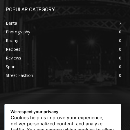
POPULAR CATEGORY
Berita
7
Photography
0
Racing
0
Recipes
0
Reviews
0
Sport
0
Street Fashion
0
We respect your privacy
Cookies help us improve your experience,
deliver personalized content, and analyze
traffic. You can choose which cookies to allow