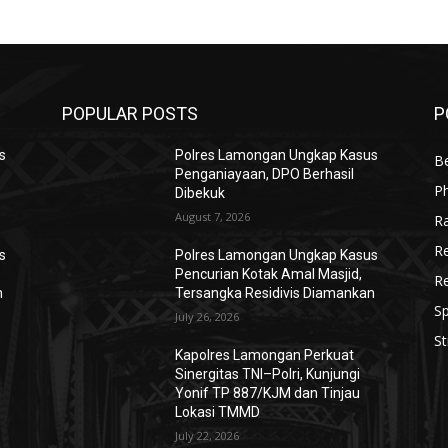
POPULAR POSTS
P
s
Polres Lamongan Ungkap Kasus
Be
Penganiayaan, DPO Berhasil
P
Dibekuk
August 7, 2026
R
R
s
Polres Lamongan Ungkap Kasus
Pencurian Kotak Amal Masjid,
R
n
Tersangka Residivis Diamankan
Sp
July 26, 2026
St
Kapolres Lamongan Perkuat
Sinergitas TNI–Polri, Kunjungi
Yonif TP 887/KJM dan Tinjau
Lokasi TMMD
July 22, 2026