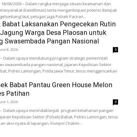
 18/06/2026 – Dalam rangka menjaga situasi keamanan dan
 masyarakat (kamtibmas) serta mengantisipasi potensi dampak
gelombang laut, petugas jaga Polsek Paciran...
k Babat Laksanakan Pengecekan Rutin
 Jagung Warga Desa Plaosan untuk
g Swasembada Pangan Nasional
June 8, 2026
0
– Dalam upaya mendukung program strategis pemerintah
n swasembada pangan nasional, jajaran Kepolisian Sektor
abat, Polres Lamongan, Polda Jawa Timur, terus menggencarkan
sek Babat Pantau Green House Melon
s Patihan
June 1, 2026
0
– Dalam upaya menindaklanjuti program ketahanan pangan
jajaran Kepolisian Sektor (Polsek) Babat, Polres Lamongan, terus
n aksi nyata di lapangan. Kompol Chakim...