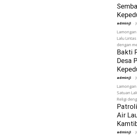
Sembak
Kepedu
adminjl
-
Lamongan 
Lalu Linta
dengan me
Bakti 
Desa P
Kepedu
adminjl
-
Lamongan 
Satuan Lal
Religi den
Patrol
Air La
Kamti
adminjl
-