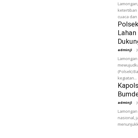
Lamongan,
ketertiban
cuaca dan 
Polse
Lahan
Dukun
adminjl
-
Lamongan 
mewujudka
(Polsek) B
kegiatan...
Kapol
Bumde
adminjl
-
Lamongan 
nasional, 
menunjukka