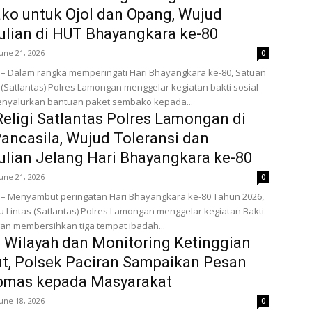
o untuk Ojol dan Opang, Wujud
lian di HUT Bhayangkara ke-80
June 21, 2026
0
– Dalam rangka memperingati Hari Bhayangkara ke-80, Satuan
s (Satlantas) Polres Lamongan menggelar kegiatan bakti sosial
nyalurkan bantuan paket sembako kepada...
Religi Satlantas Polres Lamongan di
ancasila, Wujud Toleransi dan
lian Jelang Hari Bhayangkara ke-80
June 21, 2026
0
– Menyambut peringatan Hari Bhayangkara ke-80 Tahun 2026,
u Lintas (Satlantas) Polres Lamongan menggelar kegiatan Bakti
gan membersihkan tiga tempat ibadah...
i Wilayah dan Monitoring Ketinggian
ut, Polsek Paciran Sampaikan Pesan
bmas kepada Masyarakat
June 18, 2026
0