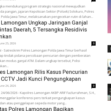
gka mendukung program strategis nasional mewujudkan
 pangan, jajaran Kepolisian Sektor (Polsek) Solokuro, Polres
Polda Jawa Timur, melaksanakan pengecekan rutin di lahan...
s Lamongan Ungkap Jaringan Ganjal
ntas Daerah, 5 Tersangka Residivis
nkan
June 25, 2026
0
- Satreskrim Polres Lamongan Polda Jawa Timur berhasil
p tindak pidana percobaan pencurian dengan pemberatan
ganjal ATM. Dalam ungkap tersebut, Polisi
an...
es Lamongan Rilis Kasus Pencurian
, CCTV Jadi Kunci Pengungkapan
June 24, 2026
0
24/06/2026 - Kapolres Lamongan AKBP ARIF Fazlurrahman, S.H.,
Si. menggelar konferensi pers terkait pengungkapan kasus
dan atau penggelapan sepeda motor yang...
tas Polres Lamongan Bagikan