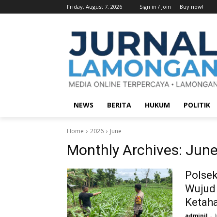
Friday, August 7, 2026
Sign in / Join
Buy now!
NEWS
BERITA
HUKUM
POLITIK
Home
2026
June
Monthly Archives: June
Polsek
Wujud 
Ketah
adminjl
-