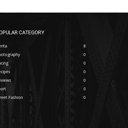
OPULAR CATEGORY
rita
8
hotography
0
acing
0
ecipes
0
eviews
0
ort
0
reet Fashion
0