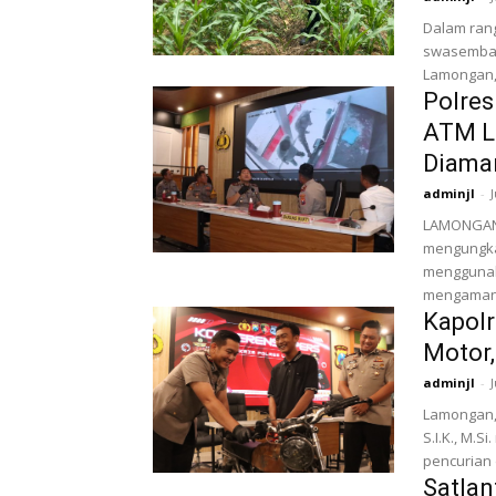
Dalam ran
swasembada
Lamongan, 
Polre
ATM Li
Diama
adminjl
-
LAMONGAN 
mengungka
menggunakan modus 
mengamank
Kapolr
Motor
adminjl
-
Lamongan, 
S.I.K., M.
pencurian 
Satlan