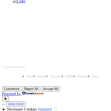
© Jurnal Lamongan
Berita
Hukum
Teknologi
Politik
Olahraga
Home
Customize
Reject All
Accept All
Powered by
✖
...
show more
►
Necessary Cookies
Standard