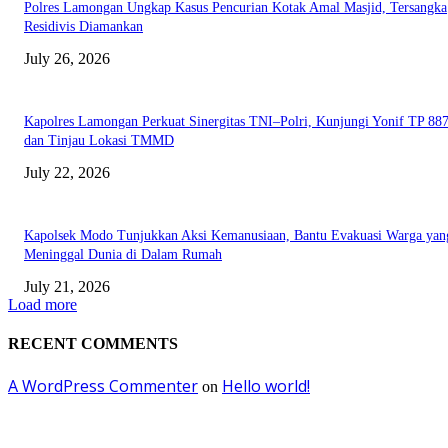
Polres Lamongan Ungkap Kasus Pencurian Kotak Amal Masjid, Tersangka
Residivis Diamankan
July 26, 2026
Kapolres Lamongan Perkuat Sinergitas TNI–Polri, Kunjungi Yonif TP 8
dan Tinjau Lokasi TMMD
July 22, 2026
Kapolsek Modo Tunjukkan Aksi Kemanusiaan, Bantu Evakuasi Warga yan
Meninggal Dunia di Dalam Rumah
July 21, 2026
Load more
RECENT COMMENTS
A WordPress Commenter
Hello world!
on