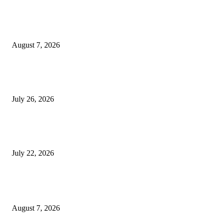
EDITOR PICKS
Polres Lamongan Ungkap Kasus Penganiayaan, DPO Berhasil Dibekuk
August 7, 2026
Polres Lamongan Ungkap Kasus Pencurian Kotak Amal Masjid, Tersangka
Residivis Diamankan
July 26, 2026
Kapolres Lamongan Perkuat Sinergitas TNI–Polri, Kunjungi Yonif TP 8
dan Tinjau Lokasi TMMD
July 22, 2026
POPULAR POSTS
Polres Lamongan Ungkap Kasus Penganiayaan, DPO Berhasil Dibekuk
August 7, 2026