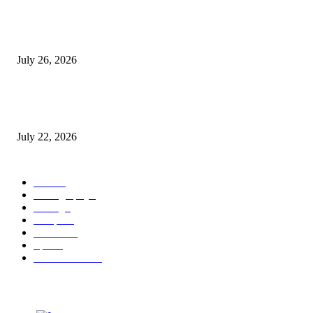
Polres Lamongan Ungkap Kasus Pencurian Kotak Amal Masjid, Tersangka
Residivis Diamankan
July 26, 2026
Kapolres Lamongan Perkuat Sinergitas TNI–Polri, Kunjungi Yonif TP 8
dan Tinjau Lokasi TMMD
July 22, 2026
POPULAR CATEGORY
Berita
8
Photography
0
Racing
0
Recipes
0
Reviews
0
Sport
0
Street Fashion
0