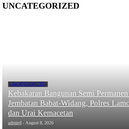
UNCATEGORIZED
UNCATEGORIZED
Kebakaran Bangunan Semi Permanen
Jembatan Babat-Widang, Polres Lam
dan Urai Kemacetan
adminjl
-
August 8, 2026