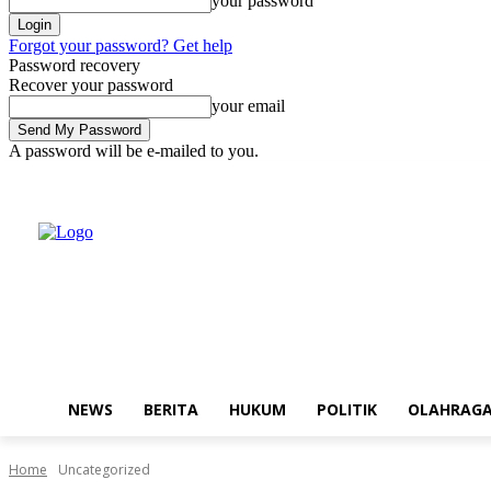
your password
Forgot your password? Get help
Password recovery
Recover your password
your email
A password will be e-mailed to you.
Sunday, August 9, 2026
Sign in / Join
Buy now!
NEWS
BERITA
HUKUM
POLITIK
OLAHRAG
Home
Uncategorized