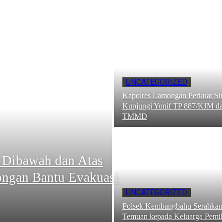
UNCATEGORIZED
Kapolres Lamongan Perkuat Sin
Kunjungi Yonif TP 887/KJM da
TMMD
 Dibawah dan Atas
ongan Bantu Evakuasi
UNCATEGORIZED
Polsek Kembangbahu Serahkan
Temuan kepada Keluarga Pemil