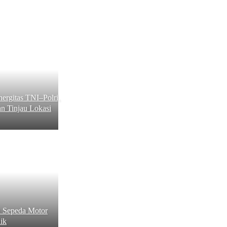
ergitas TNI–Polri,
n Tinjau Lokasi
 Sepeda Motor
ik