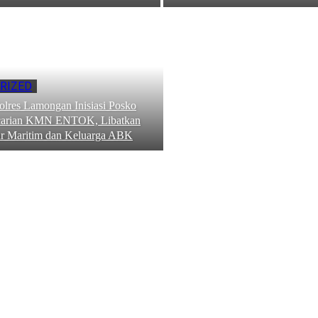
RIZED
Polres Lamongan Inisiasi Posko
carian KMN ENTOK, Libatkan
ur Maritim dan Keluarga ABK